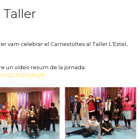
 Taller
er vam celebrar el Carnestoltes al Taller L’Estel,
e un vídeo resum de la jornada:
h?v=QCKt2OyKQrE